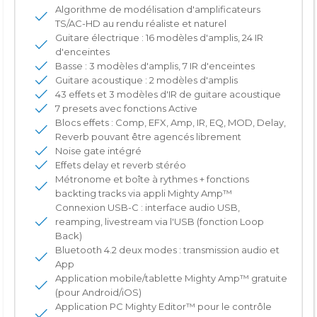
Algorithme de modélisation d'amplificateurs
TS/AC-HD au rendu réaliste et naturel
Guitare électrique : 16 modèles d'amplis, 24 IR
d'enceintes
Basse : 3 modèles d'amplis, 7 IR d'enceintes
Guitare acoustique : 2 modèles d'amplis
43 effets et 3 modèles d'IR de guitare acoustique
7 presets avec fonctions Active
Blocs effets : Comp, EFX, Amp, IR, EQ, MOD, Delay,
Reverb pouvant être agencés librement
Noise gate intégré
Effets delay et reverb stéréo
Métronome et boîte à rythmes + fonctions
backting tracks via appli Mighty Amp™
Connexion USB-C : interface audio USB,
reamping, livestream via l'USB (fonction Loop
Back)
Bluetooth 4.2 deux modes : transmission audio et
App
Application mobile/tablette Mighty Amp™ gratuite
(pour Android/iOS)
Application PC Mighty Editor™ pour le contrôle