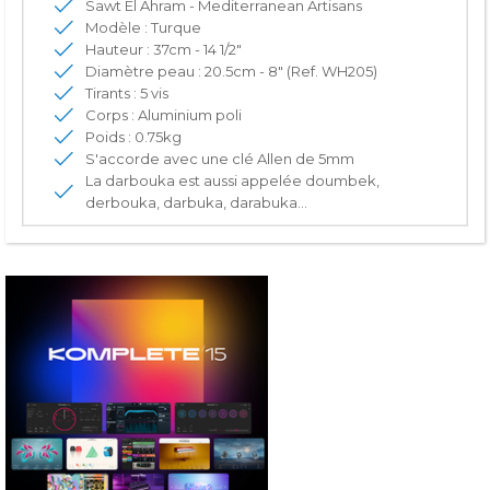
Sawt El Ahram - Mediterranean Artisans
Modèle : Turque
Hauteur : 37cm - 14 1/2"
Diamètre peau : 20.5cm - 8" (Ref. WH205)
Tirants : 5 vis
Corps : Aluminium poli
Poids : 0.75kg
S'accorde avec une clé Allen de 5mm
La darbouka est aussi appelée doumbek,
derbouka, darbuka, darabuka…