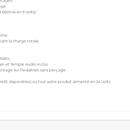
étages.
age.
t 660mA en 9 Volts).
rtie.
rant la charge totale.
Watts.
n et Temple Audio inclus.
ntage sur Pedaltrain sans perçage.
tôt disponibles) ou tout autre produit alimenté en 24 Volts.