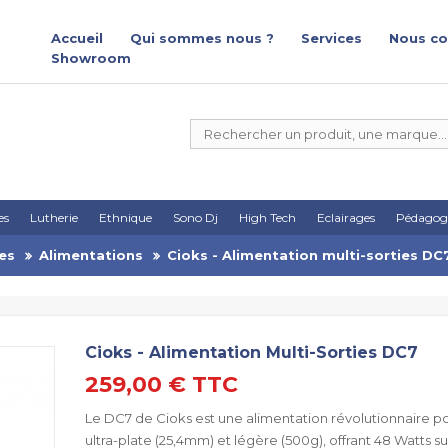
Accueil
Qui sommes nous ?
Services
Nous co
Showroom
es
Lutherie
Ethnique
Sono Dj
High Tech
Eclairages
Pédagog
es
Alimentations
Cioks - Alimentation multi-sorties DC
Cioks - Alimentation Multi-Sorties DC7
259,00 €
TTC
Le DC7 de Cioks est une alimentation révolutionnaire po
ultra-plate (25,4mm) et légère (500g), offrant 48 Watts s