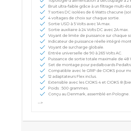
Topologie d'alimentation à découpage à 2 
Bruit ultra-faible grâce à un filtrage multi-ét
7 sorties DC isolées de 6 Watts chacune (soi
4 voltages de choix sur chaque sortie.
Sortie USD à 5 Volts avec 1A max.
Sortie auxiliaire à 24 Volts DC avec 2A max.
Voyant de limite de puissance sur chaque so
Indicateur de puissance réelle intégré mont
Voyant de surcharge globale.
Entrée universelle de 90 à 265 Volts AC.
Puissance de sortie totale maximale de 48 
Set de montage pour pedalboards Pedaltrai
Compatible avec le GRIP de CIOKS pour mo
12 adaptateurs Flex inclus.
Extensible avec les CIOKS 4 et CIOKS 8 (bien
Poids : 500 grammes.
Conçu au Denmark, assemblé en Pologne.
-->