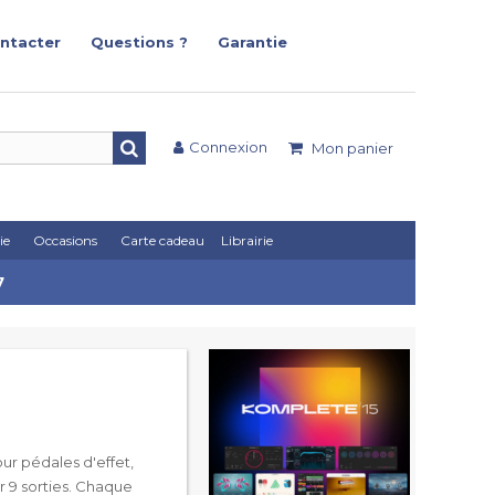
ntacter
Questions ?
Garantie
Connexion
Mon panier
ie
Occasions
Carte cadeau
Librairie
7
ur pédales d'effet,
ur 9 sorties. Chaque