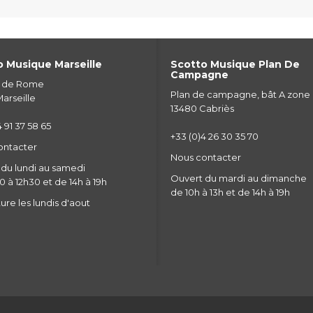
 Musique Marseille
Scotto Musique Plan De
Campagne
e de Rome
Plan de campagne, bât A zone
arseille
13480 Cabriès
 91 37 58 65
+33 (0)4 26 30 35 70
ontacter
Nous contacter
du lundi au samedi
Ouvert du mardi au dimanche
 à 12h30 et de 14h à 19h
de 10h à 13h et de 14h à 19h
re les lundis d'aout